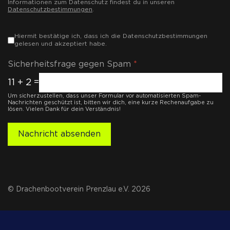
Informationen zum Datenschutz findest du in unseren
Datenschutzbestimmungen
.
Markierungsfelder
*
Hiermit bestätige ich, dass ich die Datenschutzbestimmungen
gelesen und akzeptiert habe.
Sicherheitsfrage gegen Spam
*
11 + 2 =
Um sicherzustellen, dass unser Formular vor automatisierten Spam-
Nachrichten geschützt ist, bitten wir dich, eine kurze Rechenaufgabe zu
lösen. Vielen Dank für dein Verständnis!
Nachricht absenden
© Drachenbootverein Prenzlau e.V. 2026