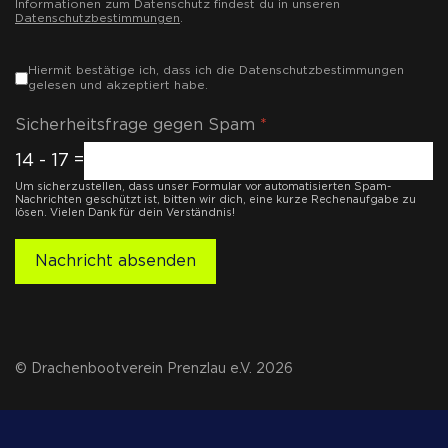
Informationen zum Datenschutz findest du in unseren
Datenschutzbestimmungen
.
Markierungsfelder
*
Hiermit bestätige ich, dass ich die Datenschutzbestimmungen
gelesen und akzeptiert habe.
Sicherheitsfrage gegen Spam
*
14 - 17 =
Um sicherzustellen, dass unser Formular vor automatisierten Spam-
Nachrichten geschützt ist, bitten wir dich, eine kurze Rechenaufgabe zu
lösen. Vielen Dank für dein Verständnis!
Nachricht absenden
© Drachenbootverein Prenzlau e.V. 2026